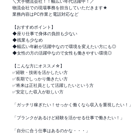
＼大手物流会社！！幅広い年代活躍中！／

物流会社での現場事務を担当していただきます★

業務内容はPC作業と電話対応など

【おすすめポイント】

◆座り仕事で身体の負担も少ない

◆残業も少なめ

◆幅広い年齢が活躍中なので環境を変えたい方にも◎

◆女性の方の活躍中なので女性も働きやすい環境◎

【こんな方にオススメ☆】

✅経験・技術を活かしたい方

✅長期でしっかり働きたい方

✅将来は正社員として活躍したいという方

✅安定した収入が欲しい方

「ガッチリ稼ぎたい！せっかく働くなら収入を重視したい！」

「ブランクがあるけど経験を活かせる仕事で働きたい！」

「自分に合う仕事はあるのかな・・・」
